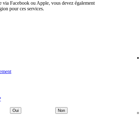
te via Facebook ou Apple, vous devez également
gion pour ces services.
iement
?
Oui
Non