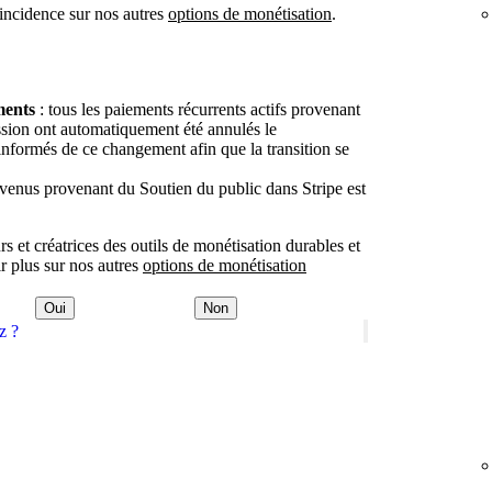
 incidence sur nos autres
options de monétisation
.
ments
: tous les paiements récurrents actifs provenant
ssion ont automatiquement été annulés le
informés de ce changement afin que la transition se
evenus provenant du Soutien du public dans Stripe est
 et créatrices des outils de monétisation durables et
ir plus sur nos autres
options de monétisation
Oui
Non
z ?