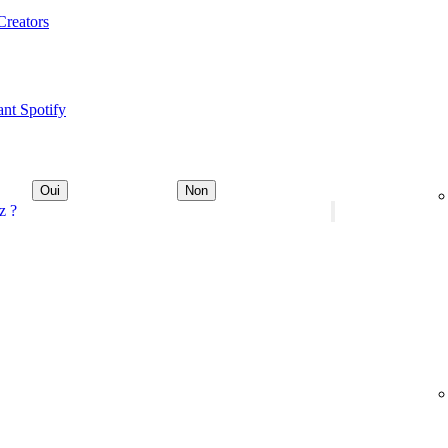
Creators
ant Spotify
Oui
Non
z ?