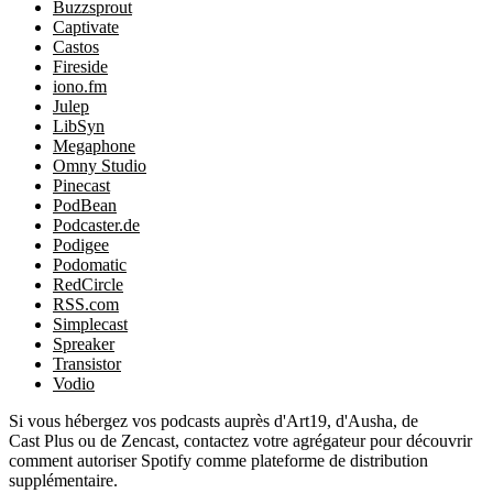
Buzzsprout
Captivate
Castos
Fireside
iono.fm
Julep
LibSyn
Megaphone
Omny Studio
Pinecast
PodBean
Podcaster.de
Podigee
Podomatic
RedCircle
RSS.com
Simplecast
Spreaker
Transistor
Vodio
Si vous hébergez vos podcasts auprès d'Art19, d'Ausha, de
Cast Plus ou de Zencast, contactez votre agrégateur pour découvrir
comment autoriser Spotify comme plateforme de distribution
supplémentaire.