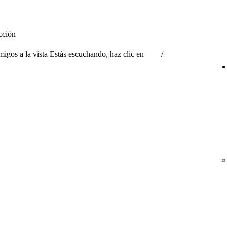
ucción
migos a la vista Estás escuchando, haz clic en
/