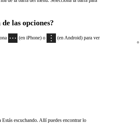
iba de la barra del menú. Selecciona la barra para
 de las opciones?
ciona
(en iPhone) o
(en Android) para ver
a Estás escuchando. Allí puedes encontrar lo