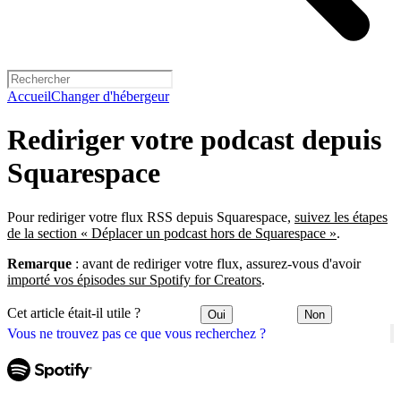
Accueil
Changer d'hébergeur
Rediriger votre podcast depuis
Squarespace
Pour rediriger votre flux RSS depuis Squarespace,
suivez les étapes
de la section « Déplacer un podcast hors de Squarespace »
.
Remarque
: avant de rediriger votre flux, assurez-vous d'avoir
importé vos épisodes sur Spotify for Creators
.
Cet article était-il utile ?
Oui
Non
Vous ne trouvez pas ce que vous recherchez ?