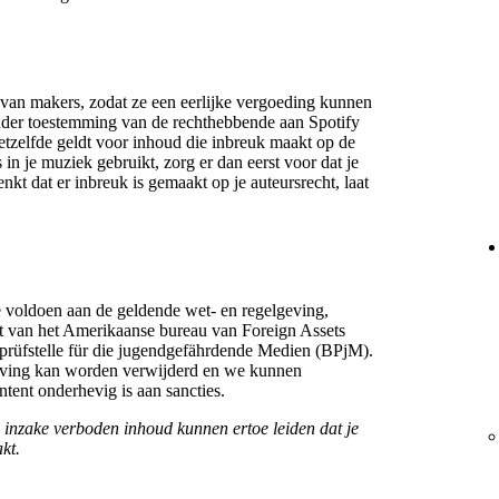
van makers, zodat ze een eerlijke vergoeding kunnen
nder toestemming van de rechthebbende aan Spotify
tzelfde geldt voor inhoud die inbreuk maakt op de
n je muziek gebruikt, zorg er dan eerst voor dat je
nkt dat er inbreuk is gemaakt op je auteursrecht, laat
e voldoen aan de geldende wet- en regelgeving,
t van het Amerikaanse bureau van Foreign Assets
prüfstelle für die jugendgefährdende Medien (BPjM).
tgeving kan worden verwijderd en we kunnen
ntent onderhevig is aan sancties.
 inzake verboden inhoud kunnen ertoe leiden dat je
kt.