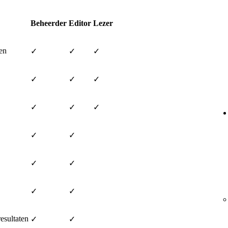
Beheerder
Editor
Lezer
ken
✓
✓
✓
✓
✓
✓
✓
✓
✓
✓
✓
✓
✓
✓
✓
esultaten
✓
✓