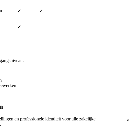
en
✓
✓
✓
egangsniveau.
n
bewerken
n
llingen en professionele identiteit voor alle zakelijke
.