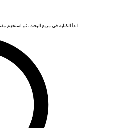
ابدأ الكتابة في مربع البحث، ثم استخدِم مفتاح "Tab" لتحديد خيار من ال