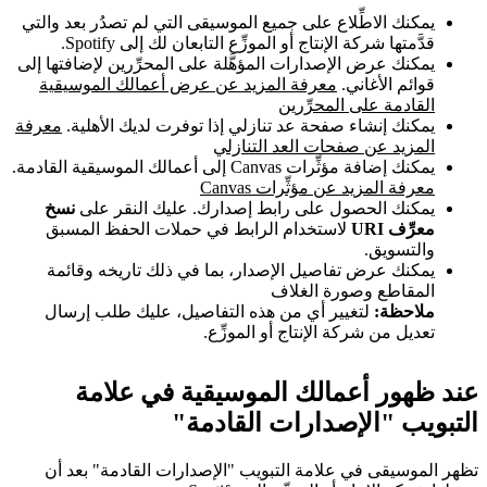
يمكنك الاطِّلاع على جميع الموسيقى التي لم تصدُر بعد والتي
قدَّمتها شركة الإنتاج أو الموزِّع التابعان لك إلى Spotify.
يمكنك عرض الإصدارات المؤهَّلة على المحرِّرين لإضافتها إلى
قوائم الأغاني.
معرفة المزيد عن عرض أعمالك الموسيقية
القادمة على المحرِّرين
يمكنك إنشاء صفحة عد تنازلي إذا توفرت لديك الأهلية.
معرفة
المزيد عن صفحات العد التنازلي
يمكنك إضافة مؤثِّرات Canvas إلى أعمالك الموسيقية القادمة.
معرفة المزيد عن مؤثِّرات Canvas
يمكنك الحصول على رابط إصدارك. عليك النقر على
نسخ
معرِّف URI
لاستخدام الرابط في حملات الحفظ المسبق
والتسويق.
يمكنك عرض تفاصيل الإصدار، بما في ذلك تاريخه وقائمة
المقاطع وصورة الغلاف
ملاحظة:
لتغيير أي من هذه التفاصيل، عليك طلب إرسال
تعديل من شركة الإنتاج أو الموزِّع.
عند ظهور أعمالك الموسيقية في علامة
التبويب "الإصدارات القادمة"
تظهر الموسيقى في علامة التبويب "الإصدارات القادمة" بعد أن