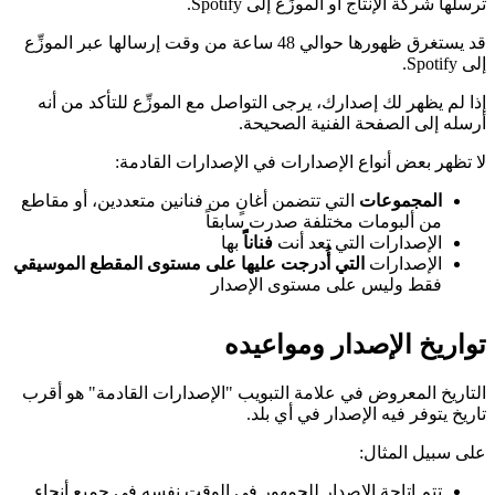
ترسلها شركة الإنتاج أو الموزِّع إلى Spotify.
قد يستغرق ظهورها حوالي 48 ساعة من وقت إرسالها عبر الموزِّع
إلى Spotify.
إذا لم يظهر لك إصدارك، يرجى التواصل مع الموزِّع للتأكد من أنه
أرسله إلى الصفحة الفنية الصحيحة.
لا تظهر بعض أنواع الإصدارات في الإصدارات القادمة:
المجموعات
التي تتضمن أغانٍ من فنانين متعددين، أو مقاطع
من ألبومات مختلفة صدرت سابقاً
الإصدارات التي تعد أنت
فناناًً
بها
الإصدارات
التي أُدرجت عليها على مستوى المقطع الموسيقي
فقط وليس على مستوى الإصدار
تواريخ الإصدار ومواعيده
التاريخ المعروض في علامة التبويب "الإصدارات القادمة" هو أقرب
تاريخ يتوفر فيه الإصدار في أي بلد.
على سبيل المثال:
تتم إتاحة الإصدار للجمهور في الوقت نفسه في جميع أنحاء