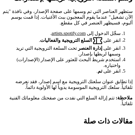
ستظهر العناصر التي تم وسمها على صفحة الإصدار، وفي نافذة "يتم
الآن تشغيل" عندما يقوم المعجبون ببث الأغنيات. إذا قمت بوسم
ألبوم، فسيظهر العنصر في كل مقطع.
سجِّل الدخول إلى
artists.spotify.com
.
انقر على
السلع الترويجية والفعاليات
.
انقر على
إدارة العنصر
تحت السلعة الترويجية التي تريد
وسمها لربطها بإصدار.
استخدم شريط البحث للعثور على الإصدار (الإصدارات)
واختياره.
انقر على
تم
.
إذا تطابق عنوان سلعتك الترويجية مع اسم إصدار، فقد نعرضه
تلقائياً. سلعك الترويجية الموسومة يدوياً لها الأولوية دائماً.
ملاحظة:
تتم إزالة السلع التي نفدت من صفحتك معلوماتك الفنية
تلقائياً.
مقالات ذات صلة