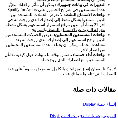
التغييرات في بيانات جمهورك:
يمكن أن تتأثر توقعاتك بتغيُّر
عدد المستمعين في شرائح الجمهور على Spotify for Artists.
توقعات الاستماع النشط:
لا نعرض الحملات للمستخدمين
الذين استمعوا بشكل نشط إلى إصدارك الذي روجت له في
آخر 21 يوماً، أو الذين نتوقع استمرار استماعهم بشكل نشط.
معرفة المزيد عن الاستماع النشط والمبرمَج
توقعات المستمعين المحتمَلين:
نعرض الحملات للمستخدمين
الذين نرجح استماعهم إلى إصدارك الذي روجت له بعد
مشاهدة الحملة. يمكن أن يختلف عدد المستمعين المحتمَلين
من إصدار لآخر.
توقعات أداء حملتنا:
تتضمن توقعاتنا تنبؤات حول كيفية تفاعُل
المستمعين مع إصدارك الذي روجت له.
لا يمكننا ضمان إنفاق ميزانيتك بالكامل. سنفرض رسوماً على عدد
النقرات التي تتلقاها حملتك فقط.
مقالات ذات صلة
إنشاء حملة Display
الفوترة وعمليات الدفع لحملات Display