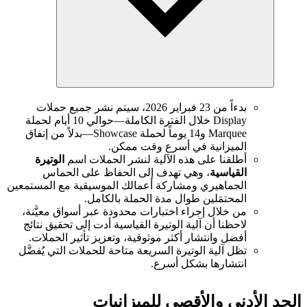
بدءاً من 23 فبراير 2026، سيتم نشر جميع حملات
Display خلال الفترة الكاملة—حوالي 10 أيام لحملة
Marquee و14 يوماً لحملة Showcase—بدلاً من إنفاق
الميزانية في أسرع وقت ممكن.
أطلقنا على هذه الآلية لنشر الحملات اسم
الوتيرة
القياسية
، وهي تهدف إلى الحفاظ على الحماس
الجماهيري ومشاركة أعمالك الموسيقية مع المستمعين
المحتمَلين طوال مدة الحملة بالكامل.
من خلال إجراء اختبارات محدودة عبر أسواق معيَّنة،
لاحظنا أن آلية الوتيرة القياسية أدت إلى تحقيق نتائج
أفضل وانتشار أكثر موثوقية، وتعزيز تأثير الحملات.
تظل آلية الوتيرة السريعة متاحة للحملات التي يُفضَّل
انتشارها بشكل أسرع.
الحد الأدنى والأقصى للميزانيات