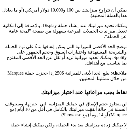
يمكن أن تتراوح ميزانيتك بين 100 و10,000 دولار أمريكي (أو ما يعادل
هذا بالعملة المحلية).
يمكنك تحديد ميزانيتك عند إنشاء حملة Display، بالإضافة إلى إمكانية
تعديل ميزانيات الحملات الفرعية بسهولة من صفحة "لمحة عامة
عن الحملة".
نوضح الحد الأقصى للميزانية التي يمكن إنفاقها بناءً على نوع الحملة
والشريحة المستهدَفة واختيارات السوق وحجم الجمهور على
Spotify. يمكنك تحديد ميزانية تزيد أو تقل عن الحد الأقصى المقترَح
بما يتناسب مع أهدافك.
ملاحظة:
يبلغ الحد الأدنى للميزانية $250 إذا حجزت حملة Marquee
من خلال ممثلينا المحليين.
نقاط يجب مراعاتها عند اختيار ميزانيتك
لن يتجاوز حجم الإنفاق في حملتك الميزانية التي اخترتها، وستتوقف
الحملة في حالة أنفقت ميزانيتك بالكامل في أقل من 10 أيام (مع
Marquee) أو 14 يوماً (مع Showcase).
لا يمكنك زيادة ميزانيتك بعد بدء الحملة، ولكن يمكنك إنشاء حملة