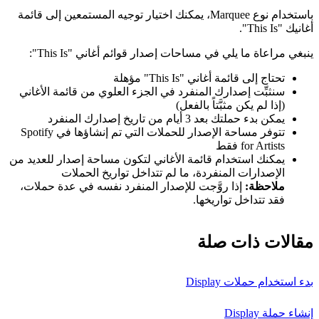
باستخدام نوع Marquee، يمكنك اختيار توجيه المستمعين إلى قائمة
أغانيك "This Is".
ينبغي مراعاة ما يلي في مساحات إصدار قوائم أغاني "This Is":
تحتاج إلى قائمة أغاني "This Is" مؤهلة
سنثبِّت إصدارك المنفرد في الجزء العلوي من قائمة الأغاني
(إذا لم يكن مثبَّتاً بالفعل)
يمكن بدء حملتك بعد 3 أيام من تاريخ إصدارك المنفرد
تتوفر مساحة الإصدار للحملات التي تم إنشاؤها في Spotify
for Artists فقط
يمكنك استخدام قائمة الأغاني لتكون مساحة إصدار للعديد من
الإصدارات المنفردة، ما لم تتداخل تواريخ الحملات
ملاحظة:
إذا روَّجت للإصدار المنفرد نفسه في عدة حملات،
فقد تتداخل تواريخها.
مقالات ذات صلة
بدء استخدام حملات Display
إنشاء حملة Display