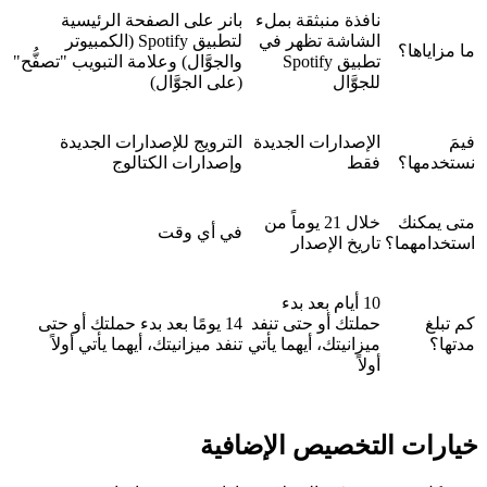
نافذة منبثقة بملء
بانر على الصفحة الرئيسية
الشاشة تظهر في
لتطبيق Spotify (الكمبيوتر
ما مزاياها؟
تطبيق Spotify
والجوَّال) وعلامة التبويب "تصفُّح"
للجوَّال
(على الجوَّال)
فيمَ
الإصدارات الجديدة
الترويج للإصدارات الجديدة
نستخدمها؟
فقط
وإصدارات الكتالوج
متى يمكنك
خلال 21 يوماً من
في أي وقت
استخدامهما؟
تاريخ الإصدار
10 أيام بعد بدء
كم تبلغ
حملتك أو حتى تنفد
14 يومًا بعد بدء حملتك أو حتى
مدتها؟
ميزانيتك، أيهما يأتي
تنفد ميزانيتك، أيهما يأتي أولاً
أولاً
خيارات التخصيص الإضافية