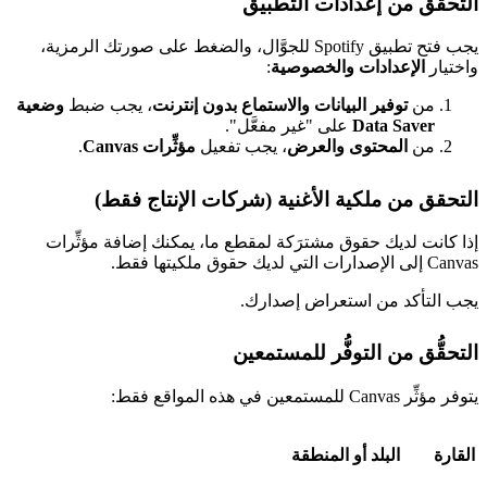
التحقق من إعدادات التطبيق
يجب فتح تطبيق Spotify للجوَّال، والضغط على صورتك الرمزية،
واختيار
الإعدادات والخصوصية
:
من
توفير البيانات والاستماع بدون إنترنت
، يجب ضبط
وضعية
Data Saver
على "غير مفعَّل".
من
المحتوى والعرض
، يجب تفعيل
مؤثِّرات Canvas
.
التحقق من ملكية الأغنية (شركات الإنتاج فقط)
إذا كانت لديك حقوق مشترَكة لمقطع ما، يمكنك إضافة مؤثِّرات
Canvas إلى الإصدارات التي لديك حقوق ملكيتها فقط.
يجب التأكد من استعراض إصدارك.
التحقُّق من التوفُّر للمستمعين
يتوفر مؤثِّر Canvas للمستمعين في هذه المواقع فقط:
القارة
البلد أو المنطقة