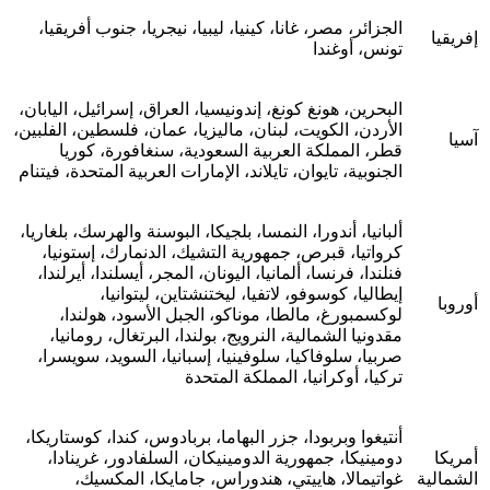
الجزائر، مصر، غانا، كينيا، ليبيا، نيجريا، جنوب أفريقيا،
إفريقيا
تونس، أوغندا
البحرين، هونغ كونغ، إندونيسيا، العراق، إسرائيل، اليابان،
الأردن، الكويت، لبنان، ماليزيا، عمان، فلسطين، الفلبين،
آسيا
قطر، المملكة العربية السعودية، سنغافورة، كوريا
الجنوبية، تايوان، تايلاند، الإمارات العربية المتحدة، فيتنام
ألبانيا، أندورا، النمسا، بلجيكا، البوسنة والهرسك، بلغاريا،
كرواتيا، قبرص، جمهورية التشيك، الدنمارك، إستونيا،
فنلندا، فرنسا، ألمانيا، اليونان، المجر، أيسلندا، أيرلندا،
إيطاليا، كوسوفو، لاتفيا، ليختنشتاين، ليتوانيا،
أوروبا
لوكسمبورغ، مالطا، موناكو، الجبل الأسود، هولندا،
مقدونيا الشمالية، النرويج، بولندا، البرتغال، رومانيا،
صربيا، سلوفاكيا، سلوفينيا، إسبانيا، السويد، سويسرا،
تركيا، أوكرانيا، المملكة المتحدة
أنتيغوا وبربودا، جزر البهاما، بربادوس، كندا، كوستاريكا،
أمريكا
دومينيكا، جمهورية الدومينيكان، السلفادور، غرينادا،
الشمالية
غواتيمالا، هاييتي، هندوراس، جامايكا، المكسيك،