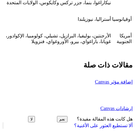
نيكاراغوا، بنما، جزر تركس وكايكوس، الولايات المتحدة
أوقيانوسيا
أستراليا، نيوزيلندا
أمريكا
الأرجنتين، بوليفيا، البرازيل، تشيلي، كولومبيا، الإكوادور،
الجنوبية
غويانا، باراغواي، بيرو، الأوروغواي، فنزويلا
مقالات ذات صلة
إضافة مؤثر Canvas
إرشادات Canvas
هل كانت هذه المقالة مفيدة؟
نعم
لا
ألا تستطيع العثور على الأغنية؟