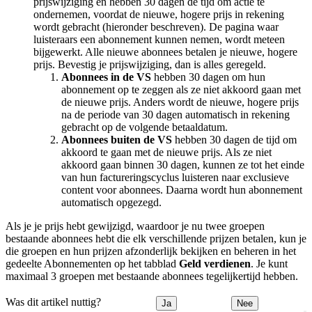
prijswijziging en hebben 30 dagen de tijd om actie te
ondernemen, voordat de nieuwe, hogere prijs in rekening
wordt gebracht (hieronder beschreven). De pagina waar
luisteraars een abonnement kunnen nemen, wordt meteen
bijgewerkt. Alle nieuwe abonnees betalen je nieuwe, hogere
prijs. Bevestig je prijswijziging, dan is alles geregeld.
Abonnees in de VS
hebben 30 dagen om hun
abonnement op te zeggen als ze niet akkoord gaan met
de nieuwe prijs. Anders wordt de nieuwe, hogere prijs
na de periode van 30 dagen automatisch in rekening
gebracht op de volgende betaaldatum.
Abonnees buiten de VS
hebben 30 dagen de tijd om
akkoord te gaan met de nieuwe prijs. Als ze niet
akkoord gaan binnen 30 dagen, kunnen ze tot het einde
van hun factureringscyclus luisteren naar exclusieve
content voor abonnees. Daarna wordt hun abonnement
automatisch opgezegd.
Als je je prijs hebt gewijzigd, waardoor je nu twee groepen
bestaande abonnees hebt die elk verschillende prijzen betalen, kun je
die groepen en hun prijzen afzonderlijk bekijken en beheren in het
gedeelte Abonnementen op het tabblad
Geld verdienen
. Je kunt
maximaal 3 groepen met bestaande abonnees tegelijkertijd hebben.
Was dit artikel nuttig?
Ja
Nee