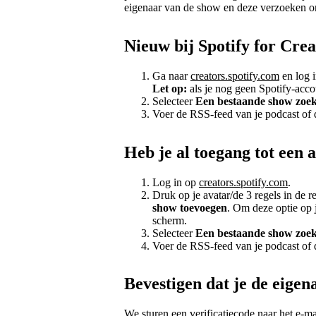
eigenaar van de show en deze verzoeken
Nieuw bij Spotify for Crea
Ga naar
creators.spotify.com
en log i
Let op:
als je nog geen Spotify-acco
Selecteer
Een bestaande show zoe
Voer de RSS-feed van je podcast of
Heb je al toegang tot een 
Log in op
creators.spotify.com
.
Druk op je avatar/de 3 regels in de
show toevoegen
. Om deze optie op j
scherm.
Selecteer
Een bestaande show zoe
Voer de RSS-feed van je podcast of
Bevestigen dat je de eigen
We sturen een verificatiecode naar het e-ma