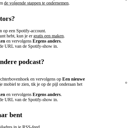
 om
de volgende stappen te ondernemen
.
tors?
n op een Spotify-account.
unt hebt, kun je er
gratis een maken
.
ken
en vervolgens
Ergens anders
.
 de URL van de Spotify-show in.
andere podcast?
 rechterbovenhoek en vervolgens op
Een nieuwe
e mobiel te zien, tik je op de pijl onderaan het
ken
en vervolgens
Ergens anders
.
 de URL van de Spotify-show in.
aar bent
iladres in je RSS-feed.