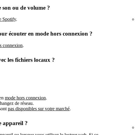
e son ou de volume ?
e Spotify
.
our écouter en mode hors connexion ?
s connexion
.
c les fichiers locaux ?
 en
mode hors connexion
.
changez de réseau.
 sont
pas disponibles sur votre marché
.
e appareil ?
appareil ou lorsque vous utilisez le
lecteur web
. Si ce