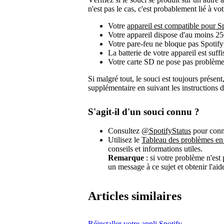
n'est pas le cas, c'est probablement lié à vo
Votre
appareil est compatible pour S
Votre appareil dispose d'au moins 2
Votre pare-feu ne bloque pas Spotify
La batterie de votre appareil est suf
Votre carte SD ne pose pas problème
Si malgré tout, le souci est toujours prése
supplémentaire en suivant les instructions du
S'agit-il d'un souci connu ?
Consultez
@SpotifyStatus
pour conna
Utilisez le
Tableau des problèmes en
conseils et informations utiles.
Remarque
: si votre problème n'es
un message à ce sujet et obtenir l'a
Articles similaires
Réinstaller votre appli Spotify