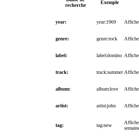
Exemple
recherche
year:
year:1969
Affiche
genre:
genre:rock
Affiche
label:
label:domino
Affiche
track:
track:summer
Affiche
album:
album:love
Affiche
artist:
artist:john
Affiche
Affiche
tag:
tag:new
semaine