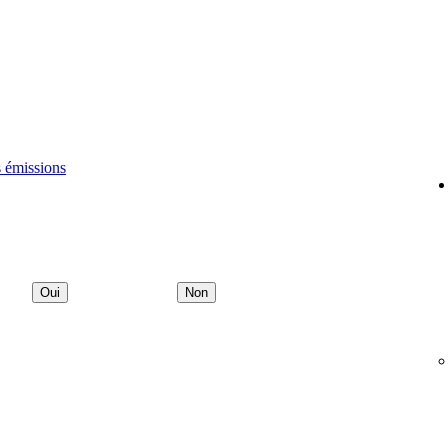
s émissions
Oui
Non