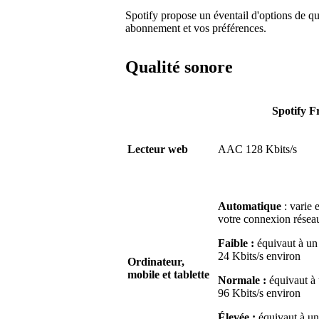
Spotify propose un éventail d'options de qua
abonnement et vos préférences.
Qualité sonore
Spotify F
Lecteur web
AAC 128 Kbits/s
Automatique
: varie 
votre connexion résea
Faible :
équivaut à un 
24 Kbits/s environ
Ordinateur,
mobile et tablette
Normale :
équivaut à 
96 Kbits/s environ
Élevée :
équivaut à un