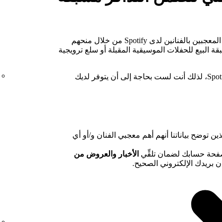
نود أن نتقدم بالشكر إلى القاعدة الأكبر من المعجبين بالفنانين لدى Spotify من خلال منحهم
ة البيع للحفلات الموسيقية المقبلة أو سلع ترويجية
تتوفر هذه العروض لكل من لديه حساب Spotify، لذلك أنت لست بحاجة إلى أن يتوفر لديك
ن توضح بياناتنا أنهم أهم معجبي الفنان و/أو أي
صفحة حسابك لضمان تلقِّي
الأخبار والعروض من
وان بريدك الإلكتروني الصحيح.