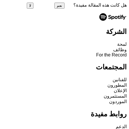
هل كانت هذه المقالة مفيدة؟
نعم
لا
الشركة
لمحة
وظائف
For the Record
المجتمعات
للفنانين
المطورون
الإعلان
المستثمرون
الموردون
روابط مفيدة
الدعم