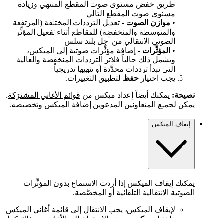
طريق خفض مستوى صوت المقطع المنتهي وزيادة
مستوى صوت المقطع التالي
•
موازن الصوت
- تعديل الترددات المختلفة (المرتفعة
والمتوسطة والمنخفضة) للمقاطع أثناء تفعيل المؤثِّر
الصوتي الانتقالي من أجل بلند سلس
•
المؤثِّرات
- إضافة مؤثِّرات صوتية إلى الميكس،
ويشمل ذلك حالياً فلاتر الترددات المنخفضة والعالية
التي تبدأ ترددات محدَّدة أو تنهيها تدريجياً
يجب اختيار
حفظ
لتطبيق التغييرات.
نصيحة:
يمكنك أيضاً إعداد ميكس من
قوائم الأغاني المشترَكة
.
يمكن لجميع المتعاونين المدعوين إضافة الميكس وتخصيصه.
إيقاف الميكس
يمكنك إيقاف الميكس إذا أردت الاستماع بدون المؤثِّرات
الصوتية الانتقالية التلقائية أو المخصَّصة.
لإيقاف الميكس، يجب الانتقال إلى قائمة أغاني الميكس