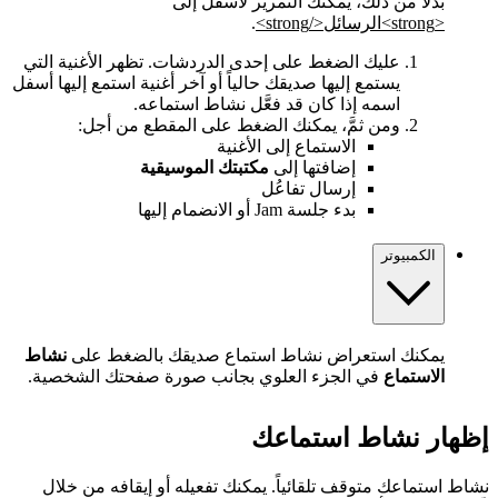
بدلاً من ذلك، يمكنك التمرير لأسفل إلى
<strong>الرسائل</strong>
.
عليك الضغط على إحدى الدردشات. تظهر الأغنية التي
يستمع إليها صديقك حالياً أو آخر أغنية استمع إليها أسفل
اسمه إذا كان قد فعَّل نشاط استماعه.
ومن ثمَّ، يمكنك الضغط على المقطع من أجل:
الاستماع إلى الأغنية
إضافتها إلى
مكتبتك الموسيقية
إرسال تفاعُل
بدء جلسة Jam أو الانضمام إليها
الكمبيوتر
يمكنك استعراض نشاط استماع صديقك بالضغط على
نشاط
الاستماع
في الجزء العلوي بجانب صورة صفحتك الشخصية.
إظهار نشاط استماعك
نشاط استماعك متوقف تلقائياً. يمكنك تفعيله أو إيقافه من خلال