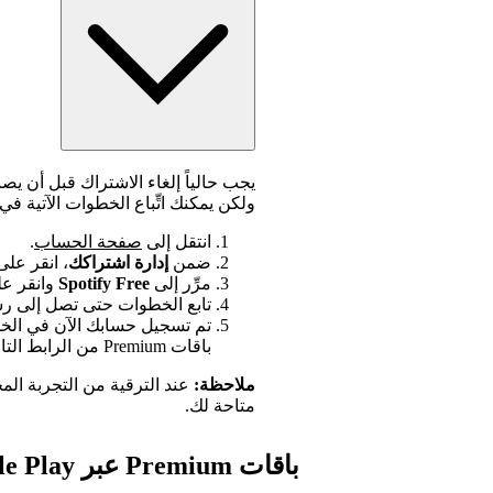
يجب حالياً إلغاء الاشتراك قبل أن يص
ولكن يمكنك اتِّباع الخطوات الآتية في ه
انتقل إلى
صفحة الحساب
.
ضمن
إدارة اشتراكك
، انقر عل
مرِّر إلى
Spotify Free
وانقر ع
تابع الخطوات حتى تصل إلى رسا
تم تسجيل حسابك الآن في الخد
باقات Premium من الرابط التالي
ملاحظة:
متاحة لك.
باقات Premium عبر Google Play