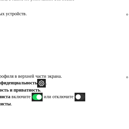
ых устройств.
офиля в верхней части экрана.
нфиденциальность
.
сть и приватность
.
листа
включите
или отключите
листы
.