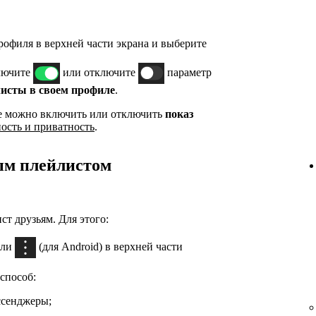
офиля в верхней части экрана и выберите
лючите
или отключите
параметр
исты в своем профиле
.
е можно включить или отключить
показ
ость и приватность
.
ым плейлистом
т друзьям. Для этого:
или
(для Android) в верхней части
 способ:
ссенджеры;