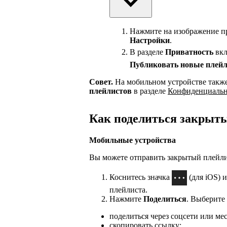
Нажмите на изображение пр
Настройки
.
В разделе
Приватность
вк
Публиковать новые плейл
Совет.
На мобильном устройстве такж
плейлистов
в разделе
Конфиденциальн
Как поделиться закрыт
Мобильные устройства
Вы можете отправить закрытый плейлис
Коснитесь значка
(для iOS) 
плейлиста.
Нажмите
Поделиться
. Выберите
поделиться через соцсети или ме
скопировать ссылку;