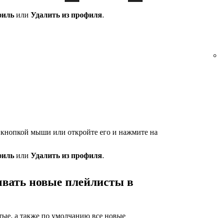
филь
или
Удалить из профиля
.
 кнопкой мыши или откройте его и нажмите на
филь
или
Удалить из профиля
.
ывать новые плейлисты в
ые, а также по умолчанию все новые