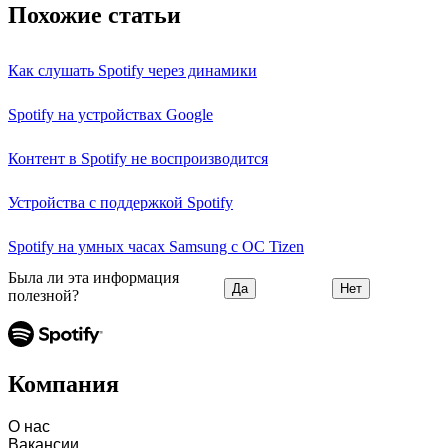
Похожие статьи
Как слушать Spotify через динамики
Spotify на устройствах Google
Контент в Spotify не воспроизводится
Устройства с поддержкой Spotify
Spotify на умных часах Samsung с ОС Tizen
Была ли эта информация
Да
Нет
полезной?
Компания
О нас
Вакансии