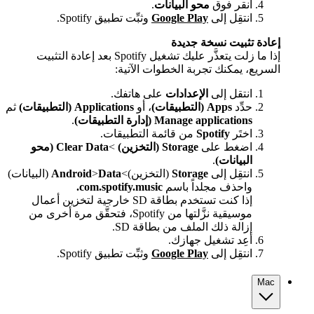
انقر فوق
محو البيانات
.
انتقِل إلى
Google Play
وثبِّت تطبيق Spotify.
إعادة تثبيت نسخة جديدة
إذا ما زلت يتعذَّر عليك تشغيل Spotify بعد إعادة التثبيت
السريع، يمكنك تجربة الخطوات الآتية:
انتقل إلى
الإعدادات
على هاتفك.
حدِّد
Apps (التطبيقات)
، أو
Applications (التطبيقات)
ثم
Manage applications (إدارة التطبيقات)
.
اختَر
Spotify
من قائمة التطبيقات.
اضغط على
Storage (التخزين)
>
Clear Data (محو
البيانات)
.
انتقِل إلى
Storage
(التخزين)>
Data
>
Android
(البيانات)
واحذف مجلداً باسم
com.spotify.music.
إذا كنت تستخدم بطاقة SD خارجية لتخزين أعمال
موسيقية نزَّلتها من Spotify، فتحقَّق مرة أخرى من
إزالة ذلك الملف من بطاقة SD.
أعِد تشغيل جهازك.
انتقِل إلى
Google Play
وثبِّت تطبيق Spotify.
Mac