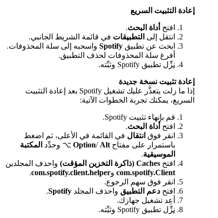
إعادة التثبيت السريع
افتح
أداة البحث
.
انتقل إلى
التطبيقات
في قائمة الشريط الجانبي.
ابحث عن تطبيق
Spotify
واسحبه إلى سلة المحذوفات.
أفرغ سلة المحذوفات لحذف التطبيق.
نزِّل
تطبيق Spotify وثبِّته.
إعادة تثبيت نسخة جديدة
إذا ما زلت يتعذَّر عليك تشغيل Spotify بعد إعادة التثبيت
السريع، يمكنك تجربة الخطوات الآتية:
قم بإنهاء تثبيت Spotify.
افتح
أداة البحث
.
انقر فوق
انتقال
في القائمة في الأعلى، ثم اضغط
باستمرار على مفتاح
Alt
/
Option
⌥ وحدِّد
المكتبة
الموسيقية
.
افتح
Caches (ذاكرة التخزين المؤقت)
واحذف المجلدين
com.spotify.Client
و
com.spotify.client.helper
.
انقر فوق سهم الرجوع.
افتح
دعم التطبيق
واحذف المجلد
Spotify
.
أعِد تشغيل جهازك.
نزِّل
تطبيق Spotify وثبِّته.