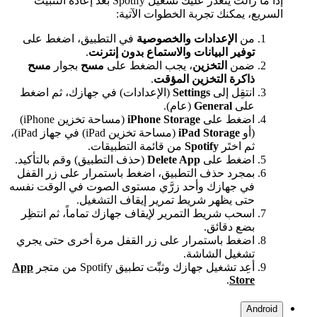
إذا ما زالت يتعذَّر عليك تشغيل Spotify بعد إعادة التثبيت
السريع، يمكنك تجربة الخطوات الآتية:
من
الإعدادات والخصوصية
في التطبيق، اضغط على
توفير البيانات والاستماع بدون إنترنت
.
ضمن
التخزين
، يجب الضغط على
مسح
بجوار
مسح
ذاكرة التخزين المؤقت
.
انتقِل إلى
Settings
(الإعدادات) في جهازك، ثم اضغط
على
General
(عام).
اضغط على
iPhone Storage
(مساحة تخزين iPhone)
(أو
iPad Storage
(مساحة تخزين iPad) في جهاز iPad)،
ثم اختَر
Spotify
من قائمة التطبيقات.
اضغط على
Delete App
(حذف التطبيق) وقم بالتأكيد.
بمجرد حذف التطبيق، اضغط باستمرار على زر القفل
في جهازك وأحد زرَّي مستوى الصوت في الوقت نفسه
حتى يظهر شريط تمرير إيقاف التشغيل.
اسحب شريط التمرير لإيقاف جهازك تماماً، ثم انتظِر
بضع دقائق.
اضغط باستمرار على زر القفل مرة أخرى حتى يجري
تشغيل الشاشة.
أعِد تشغيل جهازك وثبِّت تطبيق Spotify من متجر
App
.
Store
Android