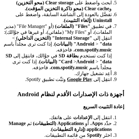
ابحث واضغط على
Clear storage (محو التخزين)
و
Clear cache (محو ذاكرة التخزين المؤقت).
تفضَّل بالعودة إلى الشاشة السابقة، واضغط على
Uninstall (إلغاء التثبيت)
.
في تطبيق
"Files" (الملفات)
(أو "File Manager" (مدير
الملفات)، أو "My Files" (ملفاتي)، أو غيرها في جوَّالك):
انتقِل إلى
"Internal Storage" (التخزين الداخلي)
>
"data" (البيانات)
>
Android
. إذا كنت ترى مجلداً باسم
com.spotify.music
، فاحذِفه.
إذا كنت تستخدم
بطاقة SD
في جوَّالك، فانتقِل إلى
SD
"data" (البيانات)
>
Android
>
Card
. إذا كنت ترى
مجلداً باسم
com.spotify.music
، فاحذِفه.
أعِد تشغيل جهازك.
انتقِل إلى
Google Play
وثبِّت تطبيق Spotify.
أجهزة ذات الإصدارات الأقدم لنظام Android
إعادة التثبيت السريع
انتقل إلى
الإعدادات
على هاتفك.
حدِّد
Apps
، أو
Applications (التطبيقات)
ثم
Manage
applications (إدارة التطبيقات)
.
اختَر
Spotify
من قائمة التطبيقات.