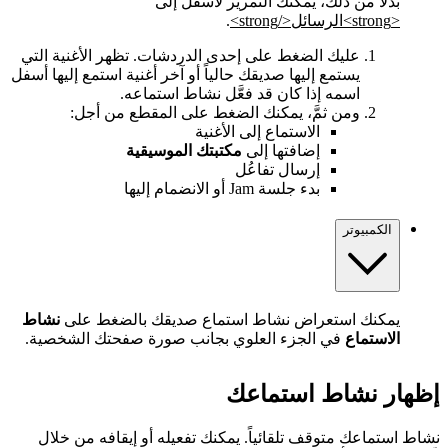
بدلاً من ذلك، يمكنك التمرير لأسفل إلى
<strong>الرسائل</strong>
.
عليك الضغط على إحدى الدردشات. تظهر الأغنية التي
يستمع إليها صديقك حالياً أو آخر أغنية استمع إليها أسفل
اسمه إذا كان قد فعَّل نشاط استماعه.
ومن ثمَّ، يمكنك الضغط على المقطع من أجل:
الاستماع إلى الأغنية
إضافتها إلى
مكتبتك الموسيقية
إرسال تفاعُل
بدء جلسة Jam أو الانضمام إليها
الكمبيوتر
يمكنك استعراض نشاط استماع صديقك بالضغط على
نشاط
الاستماع
في الجزء العلوي بجانب صورة صفحتك الشخصية.
إظهار نشاط استماعك
نشاط استماعك متوقف تلقائياً. يمكنك تفعيله أو إيقافه من خلال