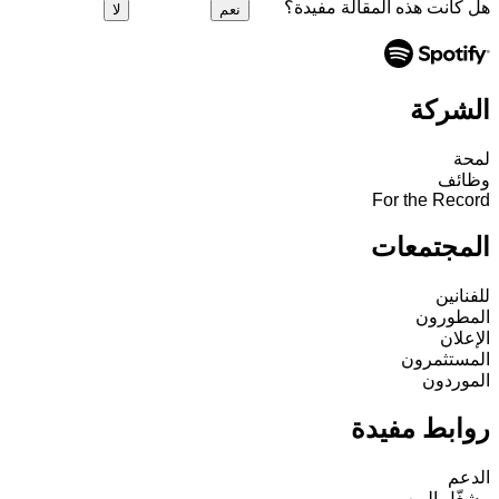
هل كانت هذه المقالة مفيدة؟
نعم
لا
الشركة
لمحة
وظائف
For the Record
المجتمعات
للفنانين
المطورون
الإعلان
المستثمرون
الموردون
روابط مفيدة
الدعم
مشغّل الويب