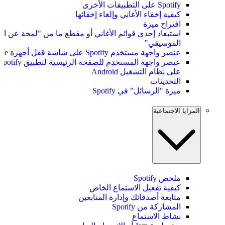
Spotify على التطبيقات الأخرى
كيفية إخفاء الأغاني وإلغاء إخفائها
اقتراح ميزة
استبعاد إحدى قوائم الأغاني أو مقطع ما من "لمحة عن ال
الموسيقي"
عنصر واجهة مستخدم Spotify على شاشة قفل أجهزة iPhone
عنصر واجهة المستخدِم للصفحة الرئيسية لتطبيق tify
على نظام التشغيل Android
التحديثات
ميزة "الرسائل" في Spotify
المزايا الاجتماعية
ملخص Spotify
كيفية تفعيل الاستماع الخاص
متابعة أصدقائك وإدارة المتابعين
المشاركة من Spotify
نشاط الاستماع