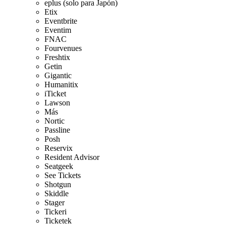
eplus (solo para Japón)
Etix
Eventbrite
Eventim
FNAC
Fourvenues
Freshtix
Getin
Gigantic
Humanitix
iTicket
Lawson
Más
Nortic
Passline
Posh
Reservix
Resident Advisor
Seatgeek
See Tickets
Shotgun
Skiddle
Stager
Tickeri
Ticketek