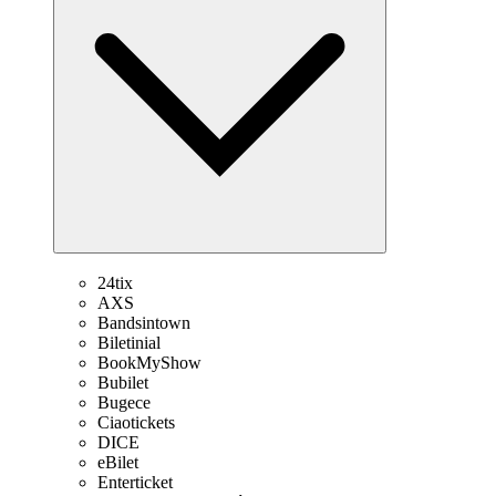
24tix
AXS
Bandsintown
Biletinial
BookMyShow
Bubilet
Bugece
Ciaotickets
DICE
eBilet
Enterticket