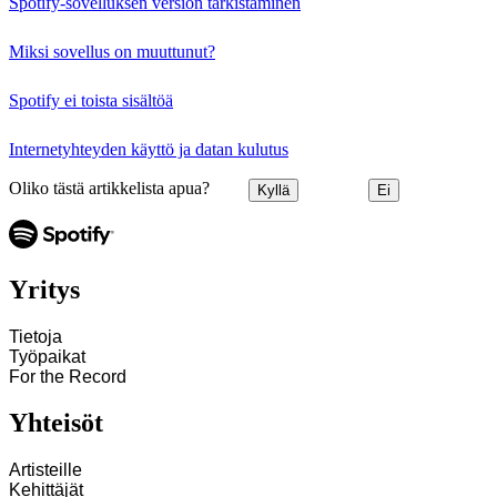
Spotify-sovelluksen version tarkistaminen
Miksi sovellus on muuttunut?
Spotify ei toista sisältöä
Internetyhteyden käyttö ja datan kulutus
Oliko tästä artikkelista apua?
Kyllä
Ei
Yritys
Tietoja
Työpaikat
For the Record
Yhteisöt
Artisteille
Kehittäjät