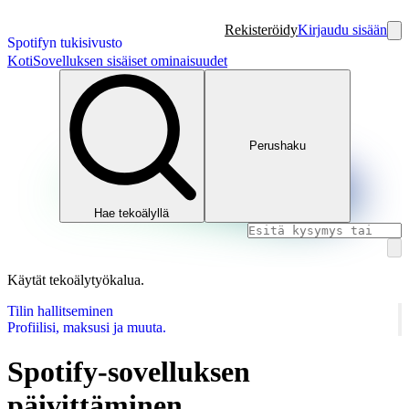
Rekisteröidy
Kirjaudu sisään
Spotifyn tukisivusto
Koti
Sovelluksen sisäiset ominaisuudet
Perushaku
Hae tekoälyllä
Käytät tekoälytyökalua.
Tilin hallitseminen
Profiilisi, maksusi ja muuta.
Spotify-sovelluksen
päivittäminen