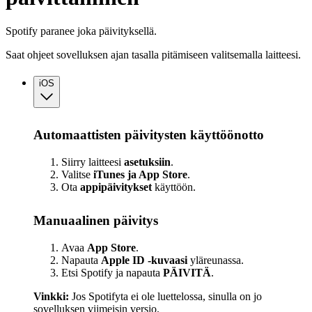
Spotify paranee joka päivityksellä.
Saat ohjeet sovelluksen ajan tasalla pitämiseen valitsemalla laitteesi.
iOS
Automaattisten päivitysten käyttöönotto
Siirry laitteesi
asetuksiin
.
Valitse
iTunes ja App Store
.
Ota
appipäivitykset
käyttöön.
Manuaalinen päivitys
Avaa
App Store
.
Napauta
Apple ID ‑kuvaasi
yläreunassa.
Etsi Spotify ja napauta
PÄIVITÄ
.
Vinkki:
Jos Spotifyta ei ole luettelossa, sinulla on jo
sovelluksen viimeisin versio.