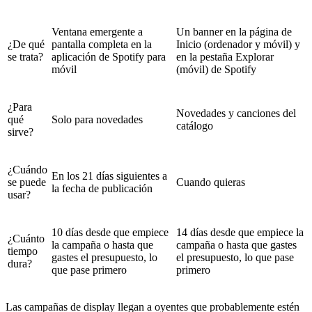
Ventana emergente a
Un banner en la página de
¿De qué
pantalla completa en la
Inicio (ordenador y móvil) y
se trata?
aplicación de Spotify para
en la pestaña Explorar
móvil
(móvil) de Spotify
¿Para
Novedades y canciones del
qué
Solo para novedades
catálogo
sirve?
¿Cuándo
En los 21 días siguientes a
se puede
Cuando quieras
la fecha de publicación
usar?
10 días desde que empiece
14 días desde que empiece la
¿Cuánto
la campaña o hasta que
campaña o hasta que gastes
tiempo
gastes el presupuesto, lo
el presupuesto, lo que pase
dura?
que pase primero
primero
Las campañas de display llegan a oyentes que probablemente estén