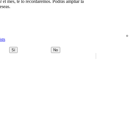
r el mes, te lo recordaremos. Podrás ampliar la
eseas.
sts
Sí
No