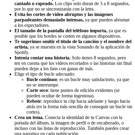
cantado o rapeado.
Los clips solo duran de 3 a 8 segundos,
por lo que no se sincronizarán con la letra.
Evita los cortes de vídeo abruptos y las imágenes
parpadeantes demasiado intensas,
ya que pueden abrumar
a los espectadores.
El tamaño de la pantalla del teléfono importa,
ya que es
posible que los bordes se corten en algunos dispositivos.
Te sugerimos omitir el título de la canción y el nombre del
artista,
ya se muestra en la vista Sonando de la aplicación de
Spotify.
Intenta contar una historia.
Solo tienes 8 segundos, pero
ten en cuenta que los vídeos recortados o las historias sin final
pueden dejar a los fans con ganas de más.
Elige el tipo de bucle adecuado:
Bucle continuo
: es un bucle muy satisfactorio, ya que
no se interrumpe.
Corte seco
: tiene puntos de edición evidentes (se
pueden ocultar de forma ingeniosa).
Rebote
: reproduce tu clip hacia adelante y luego hacia
atrás (es la forma más sencilla de conseguir un bucle sin
cortes).
Crea un tema.
Conecta la identidad de tu Canvas con la
portada del álbum, la imagen de perfil o de encabezado, o
incluso con las listas de reproducción. También puedes crear
una narrativa en cada publicación.