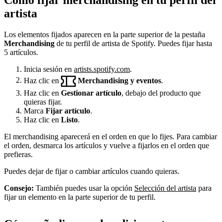
artista
Los elementos fijados aparecen en la parte superior de la pestaña
Merchandising
de tu perfil de artista de Spotify. Puedes fijar hasta
5 artículos.
Inicia sesión en
artists.spotify.com
.
Haz clic en
Merchandising y eventos
.
Haz clic en
Gestionar artículo
, debajo del producto que
quieras fijar.
Marca
Fijar artículo
.
Haz clic en
Listo
.
El merchandising aparecerá en el orden en que lo fijes. Para cambiar
el orden, desmarca los artículos y vuelve a fijarlos en el orden que
prefieras.
Puedes dejar de fijar o cambiar artículos cuando quieras.
Consejo:
También puedes usar la opción
Selección del artista
para
fijar un elemento en la parte superior de tu perfil.