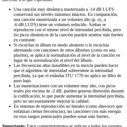
Una canción muy dinámica masterizada a -14 dB LUFS
conservará sus niveles máximos intactos. En comparación,
una canción masterizada a un volumen alto (p. ej., a
-6 dB LUFS) tiene un volumen reducido. Ambas se
reproducen con el mismo nivel de intensidad percibida, pero
los picos dinámicos de la canción pueden sentirse más fuertes
en contraste.
Si escuchas tu álbum en modo aleatorio o lo escuchas
alternando con canciones de otros álbumes (como en una
playlist), se aplica la normalización al nivel de la canción en
lugar de la normalización al nivel del álbum.
Las frecuencias altas inaudibles en tu mezcla pueden hacer
que el algoritmo de intensidad sobreestime la intensidad
percibida, ya que el estándar ITU 1770 no aplica un filtro de
paso bajo.
Las masterizaciones con un volumen muy alto, con picos
reales por encima de -2 dB, pueden generar distorsión durante
la codificación, lo que puede aumentar la intensidad percibida,
pero no necesariamente mejorar la calidad.
En sistemas de reproducción no lineales (como altavoces que
enfatizan ciertas frecuencias), las canciones con más energía
en esos rangos potenciados pueden sonar más fuertes.
Importante:
Estos comportamientos se aplican a todos los oyentes,