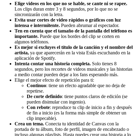
Elige videos en los que no se hable, se cante ni se rapee.
Los clips duran entre 3 y 8 segundos, por lo que no se
sincronizarán con la letra.
Evita usar cortes de video rápidos o gráficos con luz
intensa e intermitente.
Pueden abrumar al espectador.
Ten en cuenta que el tamaño de la pantalla del teléfono es
importante.
Puede que los bordes del clip se corten en
algunos teléfonos.
Es mejor si excluyes el título de la canción y el nombre del
artista,
ya que aparecerán en la vista Estás escuchando en la
aplicación de Spotify.
Intenta contar una historia completa.
Solo tienes 8
segundos, pero los recortes de videos musicales y las historias
a medio contar pueden dejar a los fans esperando más.
Elige el mejor efecto de repetición para ti:
Continuo
: tiene un efecto agradable que no deja de
repetirse.
De corte definido
: tiene puntos claros de edición (se
pueden disimular con ingenio).
Con rebote
: reproduce tu clip de inicio a fin y después
de fin a inicio (es la forma más simple de obtener un
clip impecable).
Crea un tema.
Conecta tu identidad de Canvas con la
portada de tu álbum, foto de perfil, imagen de encabezado o
incluso algunas playlists. Hasta puedes crear una historia a lo