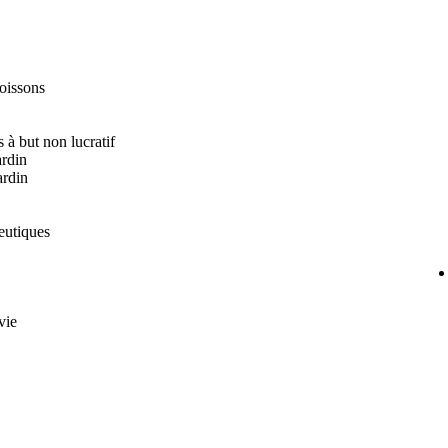
boissons
à but non lucratif
ardin
ardin
eutiques
vie