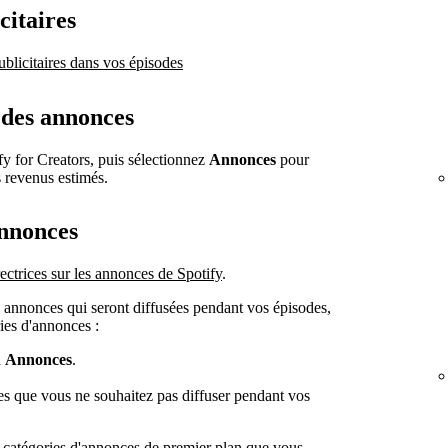
citaires
blicitaires dans vos épisodes
 des annonces
y for Creators, puis sélectionnez
Annonces
pour
s revenus estimés.
annonces
ectrices sur les annonces de Spotify
.
 annonces qui seront diffusées pendant vos épisodes,
ies d'annonces :
à
Annonces
.
es que vous ne souhaitez pas diffuser pendant vos
 catégories d'annonces de premier plan que vous