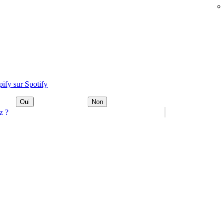
pify sur Spotify
Oui
Non
z ?