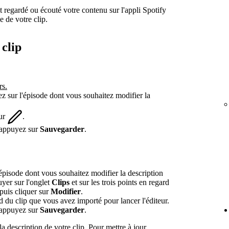
regardé ou écouté votre contenu sur l'appli Spotify
e de votre clip.
 clip
rs.
ez sur l'épisode dont vous souhaitez modifier la
sur
.
s appuyez sur
Sauvegarder
.
épisode dont vous souhaitez modifier la description
yer sur l'onglet
Clips
et sur les trois points en regard
puis cliquer sur
Modifier
.
d du clip que vous avez importé pour lancer l'éditeur.
s appuyez sur
Sauvegarder
.
 description de votre clip. Pour mettre à jour