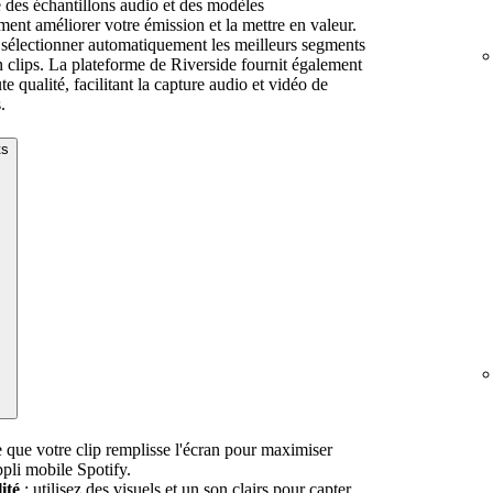
e des échantillons audio et des modèles
ent améliorer votre émission et la mettre en valeur.
sélectionner automatiquement les meilleurs segments
n clips. La plateforme de Riverside fournit également
e qualité, facilitant la capture audio et vidéo de
.
ts
ce que votre clip remplisse l'écran pour maximiser
ppli mobile Spotify.
ité
: utilisez des visuels et un son clairs pour capter