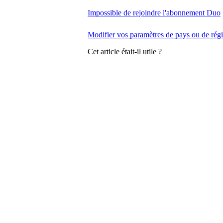
Impossible de rejoindre l'abonnement Duo
Modifier vos paramètres de pays ou de rég
Cet article était-il utile ?