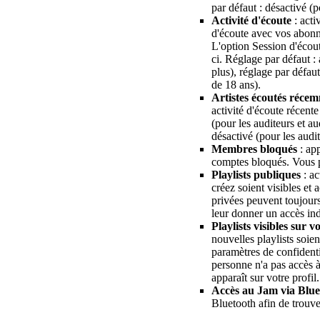
par défaut : désactivé (p
Activité d'écoute
: acti
d'écoute avec vos abonné
L'option Session d'écout
ci. Réglage par défaut : 
plus), réglage par défaut
de 18 ans).
Artistes écoutés réce
activité d'écoute récent
(pour les auditeurs et au
désactivé (pour les audi
Membres bloqués
: app
comptes bloqués. Vous 
Playlists publiques
: ac
créez soient visibles et 
privées peuvent toujour
leur donner un accès ind
Playlists visibles sur v
nouvelles playlists soie
paramètres de confidenti
personne n'a pas accès à 
apparaît sur votre profil.
Accès au Jam via Blue
Bluetooth afin de trouve