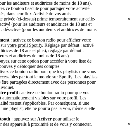
our les auditeurs et auditrices de moins de 18 ans).
vez ce bouton bascule pour partager votre activité
s, dans leur flux Activité de vos amis.
e privée (ci-dessus) prime temporairement sur celle-
activé (pour les auditeurs et auditrices de 18 ans et
 : désactivé (pour les auditeurs et auditrices de moins
mment
: activez ce bouton radio pour afficher votre
e sur
votre profil Spotify
. Réglage par défaut : activé
ditrices de 18 ans et plus), réglage par défaut :
teurs et auditrices de moins de 18 ans).
uyez sur cette option pour accéder à votre liste de
pouvez y débloquer des comptes.
tivez ce bouton radio pour que les playlists que vous
accessibles par tout le monde sur Spotify. Les playlists
s être partagées directement avec des personnes pour
ividuel.
otre profil
: activez ce bouton radio pour que vos
nt automatiquement visibles sur votre profil. Les
alité restent s'applicables. Par conséquent, si une
une playlist, elle ne pourra pas la voir, même si elle
tooth
: appuyez sur
Activer
pour utiliser le
r des appareils à proximité et de vous y connecter.