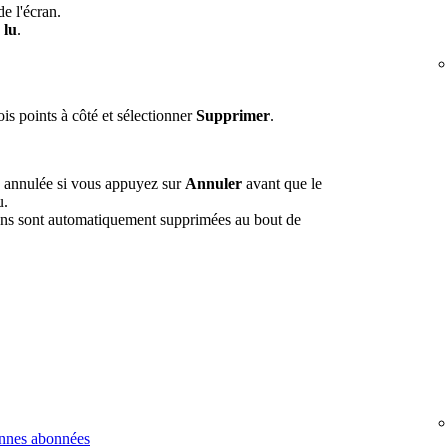
e l'écran.
 lu
.
is points à côté et sélectionner
Supprimer
.
e annulée si vous appuyez sur
Annuler
avant que le
u.
ions sont automatiquement supprimées au bout de
onnes abonnées