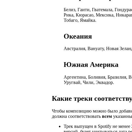
Белиз, Гаити, Гватемала, Гондур
Рика, Кюрасао, Мексика, Никара
Тобаго, Ямайка.
Океания
Австралия, Вануату, Новая Зелан
Южная Америка
Аргентина, Боливия, Бразилия, В
Уругвай, Чили, Эквадор.
Какие треки соответств
Чтобы композицию можно было добавить 
должна соответствовать
всем
указанны
Трек выпущен в Spotify не менее
версий, будет учитываться дата р