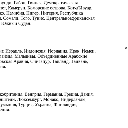
рунди, Габон, Гвинея, Демократическая
ет, Камерун, Коморские острова, Кот-д'Ивуар,
ко, Намибия, Нигер, Нигерия, Республика
л, Сомали, Того, Тунис, Центральноафриканская
, Южный Судан.
нг, Израиль, Индонезия, Иордания, Ирак, Йемен,
алайзия, Мальдивы, Объединенные Арабские
овская Аравия, Сингапур, Таиланд, Тайвань,
ия.
кобритания, Венгрия, Германия, Греция, Дания,
енштейн, Люксембург, Монако, Нидерланды,
Румыния, Турция, Украина, Финляндия,
еция.