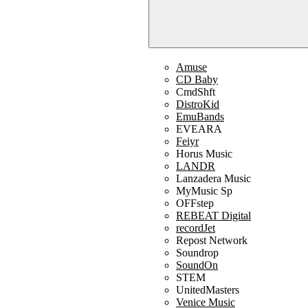
Amuse
CD Baby
CmdShft
DistroKid
EmuBands
EVEARA
Feiyr
Horus Music
LANDR
Lanzadera Music
MyMusic Sp
OFFstep
REBEAT Digital
recordJet
Repost Network
Soundrop
SoundOn
STEM
UnitedMasters
Venice Music