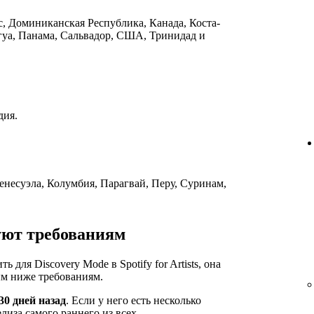
ас, Доминиканская Республика, Канада, Коста-
гуа, Панама, Сальвадор, США, Тринидад и
дия.
енесуэла, Колумбия, Парагвай, Перу, Суринам,
уют требованиям
для Discovery Mode в Spotify for Artists, она
м ниже требованиям.
30 дней назад
. Если у него есть несколько
елиза самого раннего из всех.