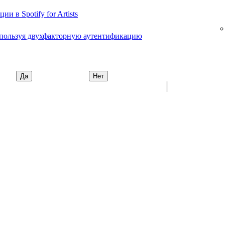
 в Spotify for Artists
, используя двухфакторную аутентификацию
Да
Нет