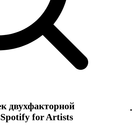
ек двухфакторной
potify for Artists