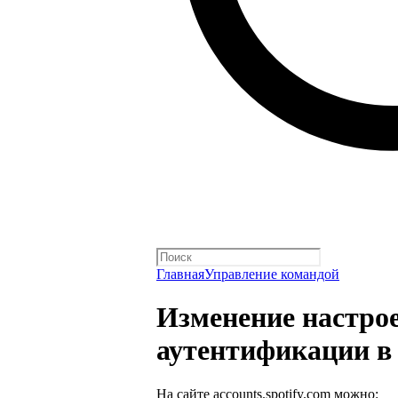
Главная
Управление командой
Изменение настро
аутентификации в S
На сайте
accounts.spotify.com
можно: