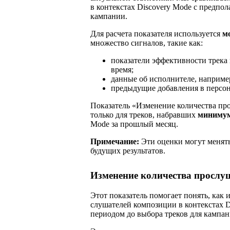
в контекстах Discovery Mode с предпо
кампании.
Для расчета показателя используется
м
множество сигналов, такие как:
показатели эффективности трека
время;
данные об исполнителе, например
предыдущие добавления в персон
Показатель «Изменение количества пр
только для треков, набравших
минимум
Mode за прошлый месяц.
Примечание:
Эти оценки могут менять
будущих результатов.
Изменение количества прослуш
Этот показатель помогает понять, как
слушателей композиции в контекстах 
периодом до выбора треков для кампан