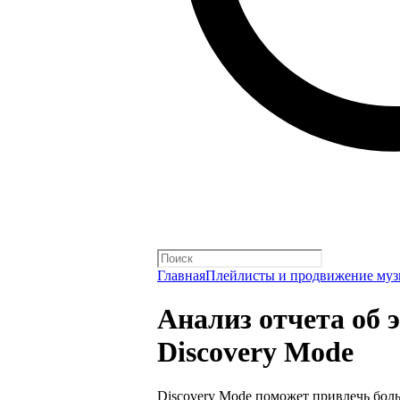
Главная
Плейлисты и продвижение му
Анализ отчета об
Discovery Mode
Discovery Mode поможет привлечь бол