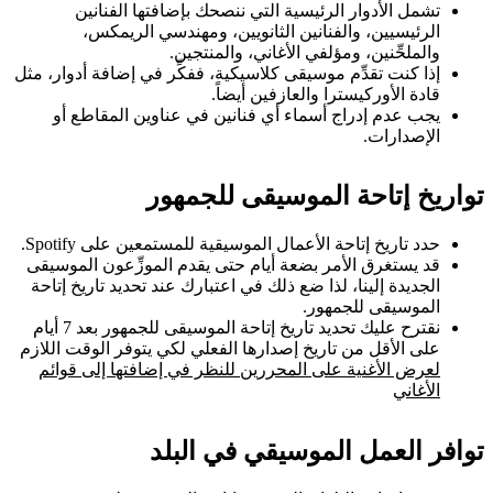
تشمل الأدوار الرئيسية التي ننصحك بإضافتها الفنانين
الرئيسيين، والفنانين الثانويين، ومهندسي الريمكس،
والملحِّنين، ومؤلفي الأغاني، والمنتجين.
إذا كنت تقدِّم موسيقى كلاسيكية، ففكِّر في إضافة أدوار، مثل
قادة الأوركيسترا والعازفين أيضاً.
يجب عدم إدراج أسماء أي فنانين في عناوين المقاطع أو
الإصدارات.
تواريخ إتاحة الموسيقى للجمهور
حدد تاريخ إتاحة الأعمال الموسيقية للمستمعين على Spotify.
قد يستغرق الأمر بضعة أيام حتى يقدم الموزِّعون الموسيقى
الجديدة إلينا، لذا ضع ذلك في اعتبارك عند تحديد تاريخ إتاحة
الموسيقى للجمهور.
نقترح عليك تحديد تاريخ إتاحة الموسيقى للجمهور بعد 7 أيام
على الأقل من تاريخ إصدارها الفعلي لكي يتوفر الوقت اللازم
لعرض الأغنية على المحررين للنظر في إضافتها إلى قوائم
الأغاني
توافر العمل الموسيقي في البلد