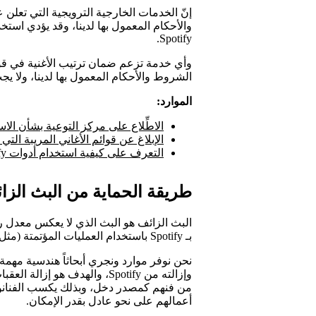
إنّ الخدمات الخارجية الترويجية التي تعل
والأحكام المعمول بها لدينا، وقد يؤدي است
Spotify.
الشروط والأحكام المعمول بها لدينا، ولا يج
الموارد:
الاطِّلاع على مركز التوعية بشأن الا
الإبلاغ عن قوائم الأغاني المريبة الت
التعرف على كيفية استخدام أدوات Spotify ومواردها لكسب متابعين حقيقيين
طريقة الحماية من البث الزائف عل
البث الزائف هو البث الذي لا يعكس معدل ر
بـ Spotify باستخدام العمليات المؤتمتة (مثل روبوتات أو برامج نصية).
نحن نوفر موارد ونجري أبحاثاً هندسية مه
وإزالته من Spotify، والهدف هو
من فنهم كمصدر دخل، وبذلك يكسب الفنانون
أعمالهم على نحو عادل بقدر الإمكان.