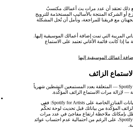
 ذلك تعتقد أن عدد مرات بث أعمالك مكتسبٌ
 أو الشركة المنتجة بالأساليب المستخدَمة للترويج
جهتان مع فريقنا للمراجعة، ونأمل أن تُحل المشكلة
اني المريبة التي تمت إضافة أعمالك الموسيقية إليها.
ا إذا كانت قائمة الأغاني تعتمد على الاستماع
إضافة أعمالك الموسيقية إليها
يتم دائماً تعديل المقاييس العامة في تطبيق Spotify — المتعلقة بعدد المستمعين النشطين شهرياً
 — لإزالة مرات الاستماع الزائف المؤكَّدة.
يمكن أن يتباين تأثير الاستماع الزائف على بيانات الفنان الخاصة على Spotify for Artists: ففي
زائف المؤكَّدة من بياناتك قبل تحديث لوحة تحكُّم
ت أخرى، قد يظل بإمكانك ملاحظة ارتفاع مفاجئ في عدد مرات
الاستماع الزائف في بياناتك على Spotify for Artists، على الرغم من احتمالية عدم احتساب عوائد
ة.