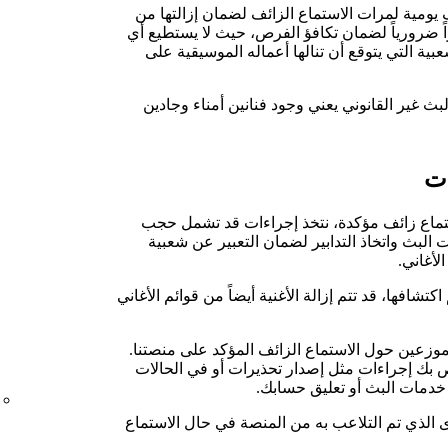
ومية لمرات الاستماع الزائف لضمان إزالتها من
بيق Spotify. يُعد هذا أمراً ضرورياً لضمان تكافؤ الفرص، حيث لا يستطيع أي
ية التي يتوقع أن تنالها أعماله الموسيقية على
البث غير القانوني يعني وجود فنانين أمناء وجادين
ات
ستماع زائف مؤكدة، نتخذ إجراءات قد تشمل حجب
البث واتخاذ التدابير لضمان التعبير عن شعبية
لأغاني.
كتشافها، قد تتم إزالة الأغنية أيضاً من قوائم الأغاني
موزعين حول الاستماع الزائف المؤكد على منصتنا.
خاص بك إجراءات مثل إصدار تحذيرات أو في الحالات
 خدمات البث أو تعليق حسابك.
لة المحتوى الذي تم التلاعب به من المنصة في حال الاستماع