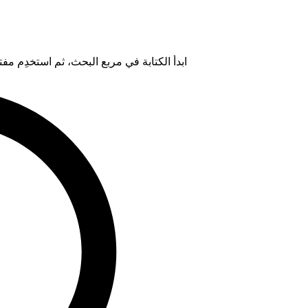
ابدأ الكتابة في مربع البحث، ثم استخدِم مفتاح "Tab" لتحديد خيار من ال