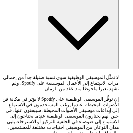
لا تمثِّل الموسيقى الوظيفية سوى نسبة ضئيلة جداً من إجمالي
مرات الاستماع إلى الأعمال الموسيقية على Spotify، ولم
تشهد تغيراً ملحوظاً منذ عَقد من الزمان.
إن توفُّر الموسيقى الوظيفية على Spotify لا يؤثر في مكانة فن
الأصوات المحيطة. عندما يرغب المستخدمون في الاستماع
إلى إبداعات موسيقى الأصوات المحيطة، سيبحثون عنها، في
حين أنهم يختارون الموسيقى الوظيفية عندما يحتاجون إلى
الاستماع إلى ضوضاء في الخلفية للتركيز أو الاسترخاء. يلبي
هذان النوعان من الموسيقى احتياجات مختلفة للمستمعين،
ولا يتنافسان على جذب الجمهور ذاته.