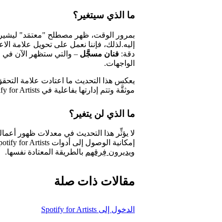
ما الذي سيتغير؟
بمرور الوقت، ظهر مصطلح "معتمَد" ليشير إ
إليه.لذلك، فإننا نعمل على تحويل علامة الاعت
دقة:
فنان مسجَّل
– والتي ستظهر الآن في 
الواجهات.
يعكس هذا التحديث ما اعتادت علامة التحقق أن
موثقَّة وتتم إدارتها بفاعلية في Spotify for Artists.
ما الذي لن يتغير؟
لا يؤثِّر هذا التحديث في معدلات ظهور أعمالك
إمكانية الوصول إلى أدوات Spotify for Artists. سيظل الفنانون
ويديرون فِرقهم
بالطريقة المعتادة نفسها.
مقالات ذات صلة
الدخول إلى Spotify for Artists