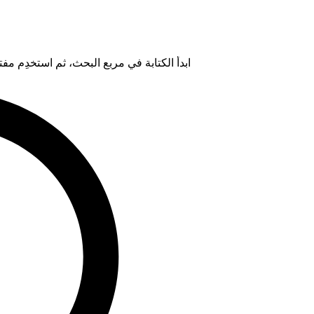
ابدأ الكتابة في مربع البحث، ثم استخدِم مفتاح "Tab" لتحديد خيار من ال